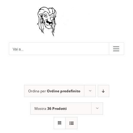
Salta
al
contenuto
Vai a...
Ordina per
Ordine predefinito
Mostra
36 Prodotti