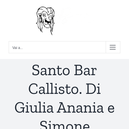
Salta
al
contenuto
Vai a...
Santo Bar
Callisto. Di
Giulia Anania e
Simone