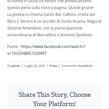
di nuovo e Giulia ha voluto che pubblicassimo
questa perla sulla nostra pagina. Quindi grazie!
La poesia si chiama Santo Bar Callisto, tratta dal
libro L’ Amore è un accollo di Giulia Anania. Regia di
Simone Amendola, con la partecipazione
straordinaria di Marcellino e Antonio Spoletini.
Fonte :
https://www.facebook.com/watch/?
v=1032548857220497
su
Di
admin
|
Luglio 23, 2021
|
Press
|
Commenti disabilitati
Santo
Bar
Callisto.
Di
Share This Story, Choose
Giulia
Anania
Your Platform!
e