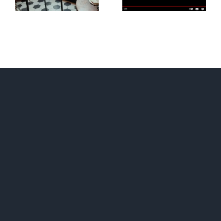
Palmeri
bar
diventa un
film