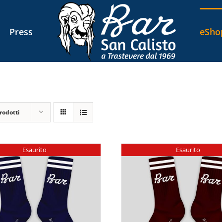
Press
eSho
rodotti
Esaurito
Esaurito