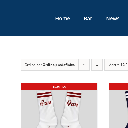
Salta
al
Home
Bar
News
contenuto
Ordina per
Ordine predefinito
Mostra
12 P
Esaurito