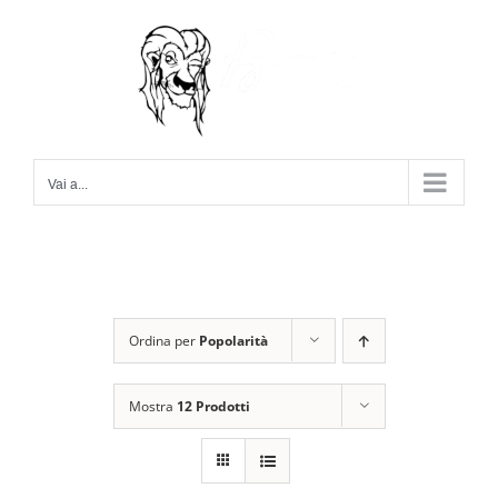
Salta
al
contenuto
Vai a...
Ordina per
Popolarità
Mostra
12 Prodotti