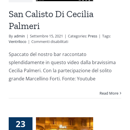
Press
San Calisto Di Cecilia
Palmeri
By
admin
|
Settembre 15, 2021
|
Categories:
Press
|
Tags:
su
Ventriloco
|
Commenti disabilitati
San
Calisto
Spaccato del nostro bar raccontato
Di
splendidamente in questo video dalla bravissima
Cecilia
Palmeri
Cecilia Palmeri. Con la partecipazione del solito
grande Marcellino Forti. Fonte: Youtube
Read More
Una
rnata al
23