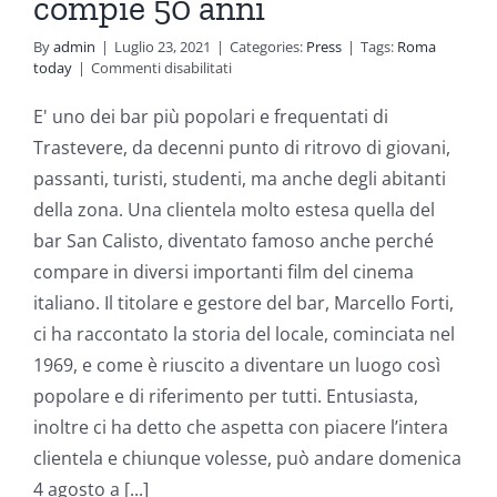
compie 50 anni
By
admin
|
Luglio 23, 2021
|
Categories:
Press
|
Tags:
Roma
su
today
|
Commenti disabilitati
Auguri
San
E' uno dei bar più popolari e frequentati di
Calisto!
Trastevere, da decenni punto di ritrovo di giovani,
Il
bar
passanti, turisti, studenti, ma anche degli abitanti
simbolo
della zona. Una clientela molto estesa quella del
di
di
bar San Calisto, diventato famoso anche perché
Trastevere,
compare in diversi importanti film del cinema
compie
50
italiano. Il titolare e gestore del bar, Marcello Forti,
anni
ci ha raccontato la storia del locale, cominciata nel
1969, e come è riuscito a diventare un luogo così
popolare e di riferimento per tutti. Entusiasta,
inoltre ci ha detto che aspetta con piacere l’intera
clientela e chiunque volesse, può andare domenica
4 agosto a [...]