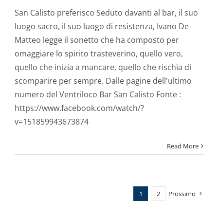
San
Calisto
San Calisto preferisco Seduto davanti al bar, il suo
preferisco
luogo sacro, il suo luogo di resistenza, Ivano De
–
Ivano
Matteo legge il sonetto che ha composto per
De
omaggiare lo spirito trasteverino, quello vero,
Matteo
legge
quello che inizia a mancare, quello che rischia di
il
scomparire per sempre. Dalle pagine dell'ultimo
sonetto
che
numero del Ventriloco Bar San Calisto Fonte :
ha
https://www.facebook.com/watch/?
composto
v=151859943673874
Read More
1
2
Prossimo