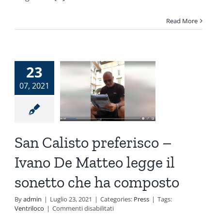
Read More
 Calisto
ferisco –
23
ano De
07, 2021
eo legge
 sonetto
he ha
San Calisto preferisco –
mposto
Ivano De Matteo legge il
Press
sonetto che ha composto
By
admin
|
Luglio 23, 2021
|
Categories:
Press
|
Tags:
su
Ventriloco
|
Commenti disabilitati