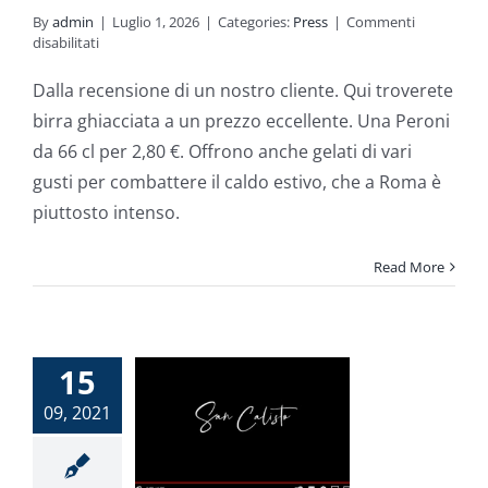
By
admin
|
Luglio 1, 2026
|
Categories:
Press
|
Commenti
su
disabilitati
Le
nostre
Dalla recensione di un nostro cliente. Qui troverete
birre
birra ghiacciata a un prezzo eccellente. Una Peroni
da 66 cl per 2,80 €. Offrono anche gelati di vari
gusti per combattere il caldo estivo, che a Roma è
piuttosto intenso.
Read More
15
 Calisto
09, 2021
 Cecilia
almeri