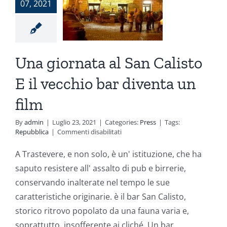
Calisto E
07, 2021
 vecchio
 diventa
Una giornata al San Calisto
n film
E il vecchio bar diventa un
Press
film
By
admin
|
Luglio 23, 2021
|
Categories:
Press
|
Tags:
su
Repubblica
|
Commenti disabilitati
Una
giornata
A Trastevere, e non solo, è un' istituzione, che ha
al
saputo resistere all' assalto di pub e birrerie,
San
Calisto
conservando inalterate nel tempo le sue
E
caratteristiche originarie. è il bar San Calisto,
il
vecchio
storico ritrovo popolato da una fauna varia e,
bar
soprattutto, insofferente ai cliché. Un bar