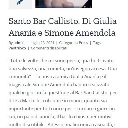
imone
Santo Bar Callisto. Di Giulia
endola
Anania e Simone Amendola
Press
By
admin
|
Luglio 23, 2021
|
Categories:
Press
|
Tags:
su
Ventriloco
|
Commenti disabilitati
Santo
Bar
"Tutte le volte che mi sono persa, qua ho trovato
Callisto.
una salvezza, una cometa, un'insegna accesa. Una
Di
Giulia
comunità"… La nostra amica Giulia Ananìa e il
Anania
magistrale Simone Amendola hanno realizzato
e
Simone
qualche giorno fa quest'ode al Bar San Calisto, per
Amendola
dire a Marcello, col cuore in mano, quanto sia
importante per tutti noi e per ricordare i giorni in
cui, un paio di anni fa, il bar fu chiuso per motivi
molto discutibili… Adesso, malinconica casualità, il