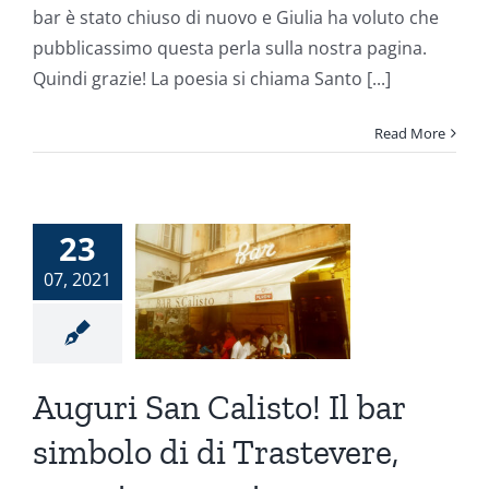
bar è stato chiuso di nuovo e Giulia ha voluto che
pubblicassimo questa perla sulla nostra pagina.
Quindi grazie! La poesia si chiama Santo [...]
Read More
uri San
listo! Il
23
 simbolo
07, 2021
di di
stevere,
mpie 50
Auguri San Calisto! Il bar
anni
simbolo di di Trastevere,
Press