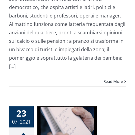
diventa
un
democratico, che ospita artisti e ladri, politici e
film
barboni, studenti e professori, operai e manager.
Al mattino funziona come latteria frequentata dagli
anziani del quartiere, pronti a scambiarsi opinioni
sul calcio o sulle pensioni; a pranzo si trasforma in
un bivacco di turisti e impiegati della zona; il
pomeriggio è soprattutto la gelateria dei bambini;
[...]
Read More
nto Bar
listo. Di
23
Giulia
07, 2021
ania e