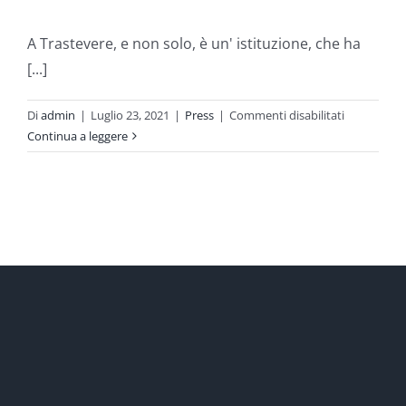
A Trastevere, e non solo, è un' istituzione, che ha
[...]
su
Di
admin
|
Luglio 23, 2021
|
Press
|
Commenti disabilitati
Una
Continua a leggere
giornata
al
San
Calisto
E
il
vecchio
bar
diventa
un
film