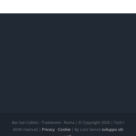
Bar San Calisto - Trastevere - Roma | © Copyright
2026 | Tutti i
diritti riservati |
Privacy
-
Cookie
| By Loto Servizi
sviluppo siti