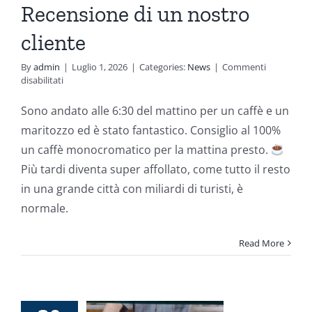
Recensione di un nostro
cliente
By
admin
|
Luglio 1, 2026
|
Categories:
News
|
Commenti
su
disabilitati
Recensione
di
Sono andato alle 6:30 del mattino per un caffè e un
un
maritozzo ed è stato fantastico. Consiglio al 100%
nostro
cliente
un caffè monocromatico per la mattina presto.
Più tardi diventa super affollato, come tutto il resto
in una grande città con miliardi di turisti, è
normale.
Read More