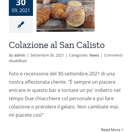
30
azione al
09, 2021
 Calisto
News
Colazione al San Calisto
By
admin
|
Settembre 30, 2021
|
Categories:
News
|
Commenti
su
disabilitati
Colazione
al
Foto e recensione del 30-settembre-2021 di una
San
nostra affezionata cliente. "È sempre un piacere
Calisto
entrare in questo bar e tornate un po' indietro nel
tempo Due chiacchiere col personale e poi fare
colazione o prendere il gelato. Non cambiate mai,
mi piacete così"
Read More