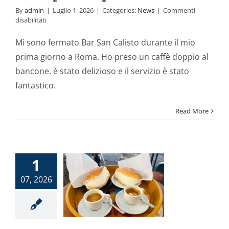
By
admin
|
Luglio 1, 2026
|
Categories:
News
|
Commenti
su
disabilitati
John
pensa
Mi sono fermato Bar San Calisto durante il mio
questo
prima giorno a Roma. Ho preso un caffè doppio al
di
noi
bancone. è stato delizioso e il servizio è stato
fantastico.
Read More
1
ensione
07, 2026
un nostro
liente
News