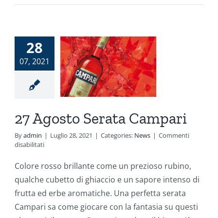
28
 Agosto
07, 2021
erata
ampari
News
27 Agosto Serata Campari
By
admin
|
Luglio 28, 2021
|
Categories:
News
|
Commenti
su
disabilitati
27
Agosto
Colore rosso brillante come un prezioso rubino,
Serata
qualche cubetto di ghiaccio e un sapore intenso di
Campari
frutta ed erbe aromatiche. Una perfetta serata
Campari sa come giocare con la fantasia su questi