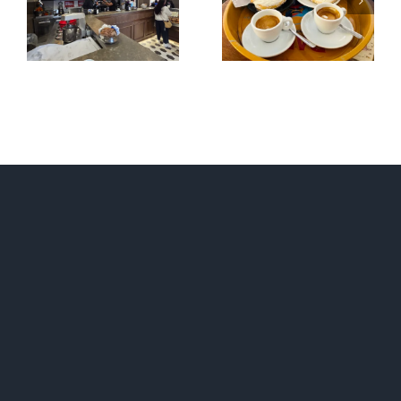
di un
al San
nostro
Calisto
cliente