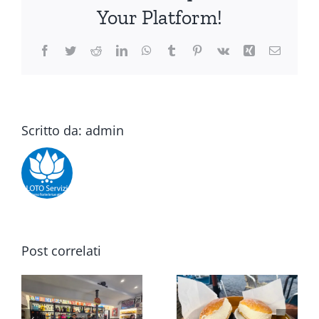
Your Platform!
Facebook
Twitter
Reddit
LinkedIn
WhatsApp
Tumblr
Pinterest
Vk
Xing
Email
Scritto da:
admin
Post correlati
Recensione
Colazione