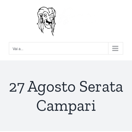
Salta
al
contenuto
Vai a...
27 Agosto Serata
Campari