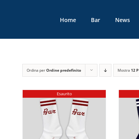
Salta
al
Home
Bar
News
contenuto
Ordina per
Ordine predefinito
Mostra
12 P
Esaurito