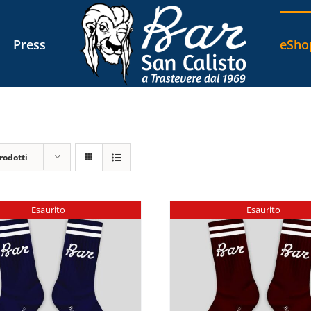
Press
eSho
rodotti
Esaurito
Esaurito