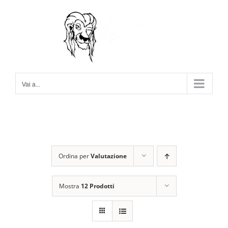
Salta
al
contenuto
Vai a...
Ordina per
Valutazione
Mostra
12 Prodotti