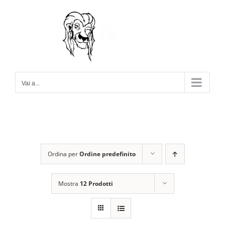
Salta
al
contenuto
Vai a...
Ordina per
Ordine predefinito
Mostra
12 Prodotti