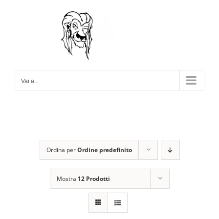
Salta
al
contenuto
Vai a...
Ordina per
Ordine predefinito
Mostra
12 Prodotti