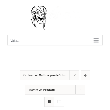
Salta
al
contenuto
Vai a...
Ordina per
Ordine predefinito
Mostra
24 Prodotti