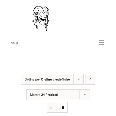
Salta
al
contenuto
Vai a...
Ordina per
Ordine predefinito
Mostra
24 Prodotti