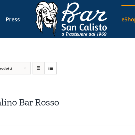
Press
eSho
rodotti
lino Bar Rosso