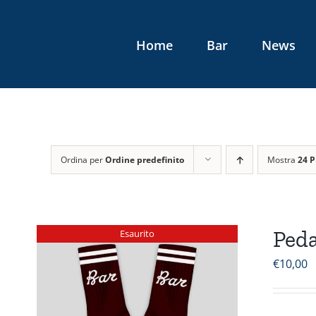
Salta
al
Home
Bar
News
contenuto
Ordina per
Ordine predefinito
Mostra
24 P
Peda
Esaurito
€
10,00