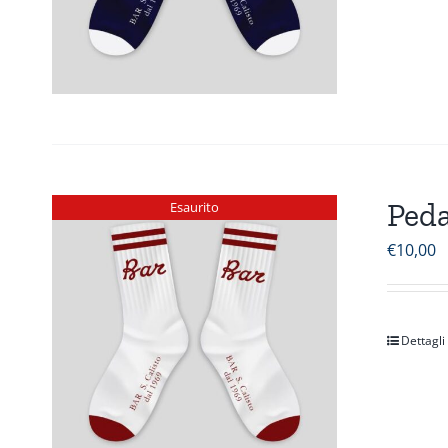
Peda
Esaurito
€
10,00
Dettagli