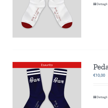
Dettagli
Peda
Esaurito
€
10,00
Dettagli