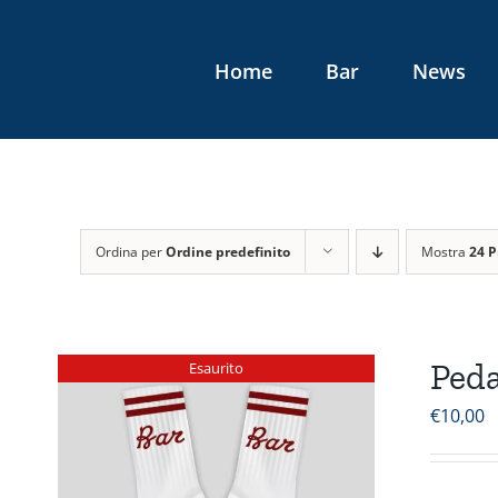
Salta
al
Home
Bar
News
contenuto
Ordina per
Ordine predefinito
Mostra
24 P
Peda
Esaurito
€
10,00