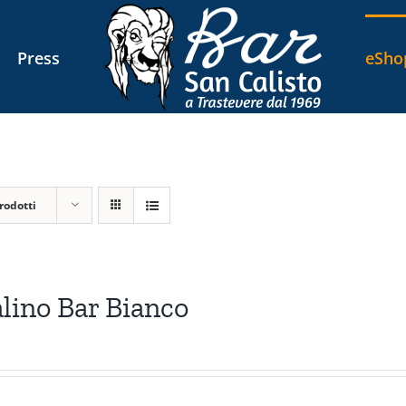
Press
eSho
rodotti
lino Bar Bianco