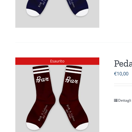
Peda
Esaurito
€
10,00
Dettagli