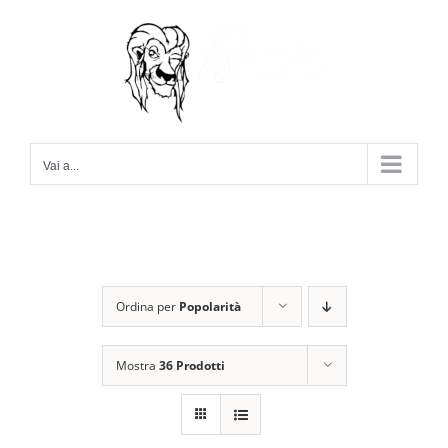
Salta
al
contenuto
Vai a...
Ordina per
Popolarità
Mostra
36 Prodotti