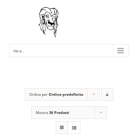
Salta
al
contenuto
Vai a...
Ordina per
Ordine predefinito
Mostra
36 Prodotti