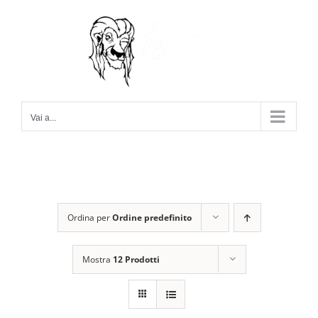
Salta
al
contenuto
Vai a...
Ordina per
Ordine predefinito
Mostra
12 Prodotti