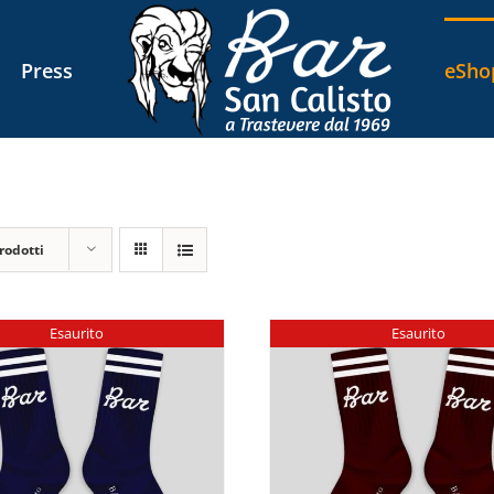
Press
eSho
rodotti
Esaurito
Esaurito