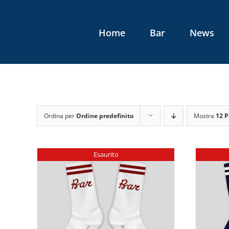
Salta
al
Home
Bar
News
contenuto
Ordina per
Ordine predefinito
Mostra
12 P
Esaurito