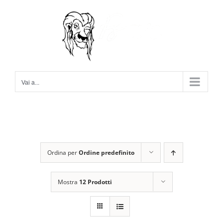
Salta
al
contenuto
Vai a...
Ordina per
Ordine predefinito
Mostra
12 Prodotti