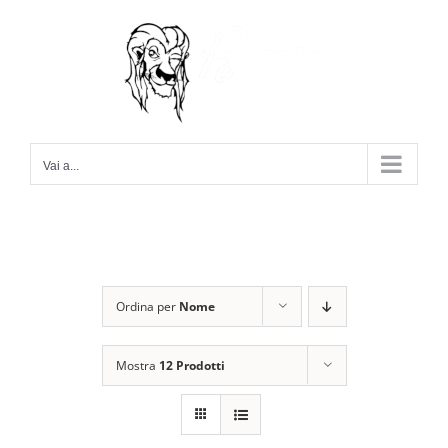
Salta
al
contenuto
Vai a...
Ordina per
Nome
Mostra
12 Prodotti