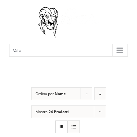
Salta
al
contenuto
Vai a...
Ordina per
Nome
Mostra
24 Prodotti