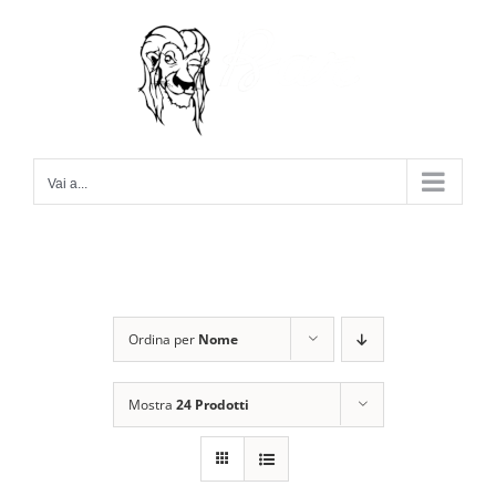
Salta
al
contenuto
Vai a...
Ordina per
Nome
Mostra
24 Prodotti