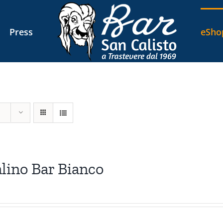
Press
eSho
lino Bar Bianco