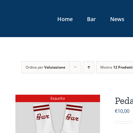
Salta
al
Home
Bar
News
contenuto
Ordina per
Valutazione
Mostra
12 Prodotti
Peda
Esaurito
€
10,00