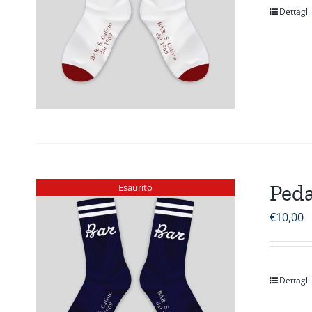
Dettagli
Peda
Esaurito
€
10,00
Dettagli