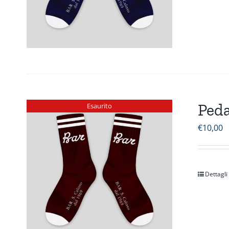
Peda
Esaurito
€
10,00
Dettagli