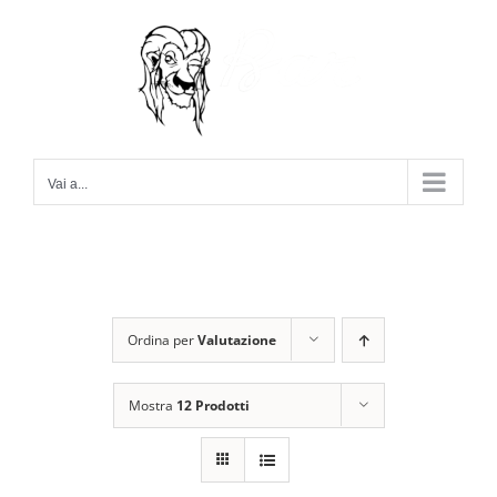
Salta
al
contenuto
Vai a...
Ordina per
Valutazione
Mostra
12 Prodotti