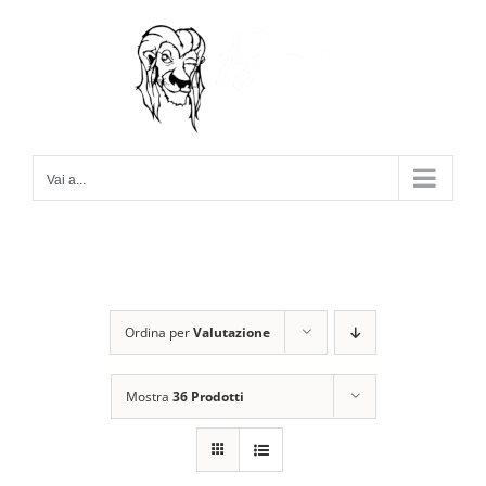
Salta
al
contenuto
Vai a...
Ordina per
Valutazione
Mostra
36 Prodotti