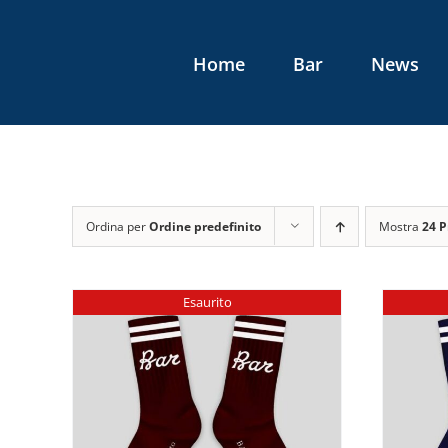
Salta
al
Home
Bar
News
contenuto
Ordina per
Ordine predefinito
Mostra
24 P
Esaurito