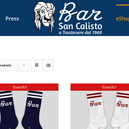
Press
eSho
rodotti
Esaurito
Esaurito