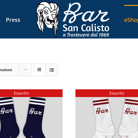
Press
eSho
rodotti
Esaurito
Esaurito