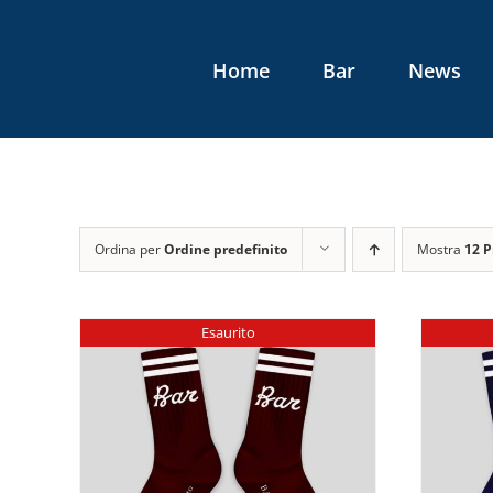
Salta
al
Home
Bar
News
contenuto
Ordina per
Ordine predefinito
Mostra
12 P
Esaurito