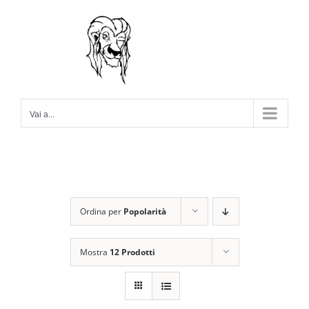
Salta
al
contenuto
Vai a...
Ordina per
Popolarità
Mostra
12 Prodotti