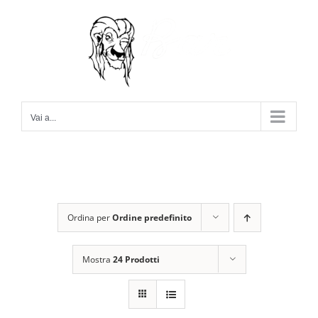
Salta
al
contenuto
Vai a...
Ordina per
Ordine predefinito
Mostra
24 Prodotti