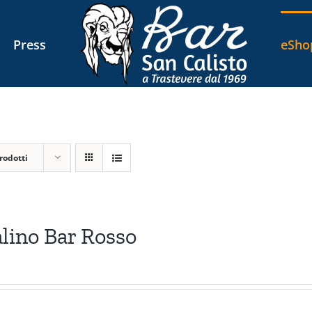
Press
eSho
rodotti
lino Bar Rosso