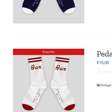
Peda
Esaurito
€
10,00
Dettagli