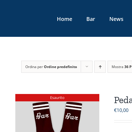
Salta
al
Home
Bar
News
contenuto
Ordina per
Ordine predefinito
Mostra
36 P
Peda
Esaurito
€
10,00