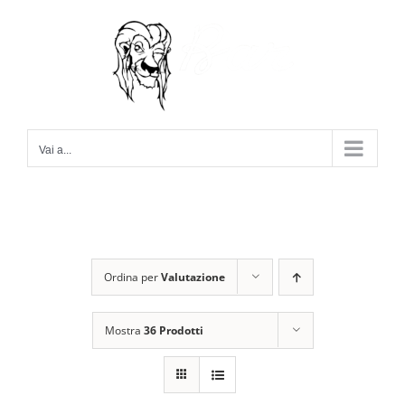
Salta
al
contenuto
Vai a...
Ordina per
Valutazione
Mostra
36 Prodotti