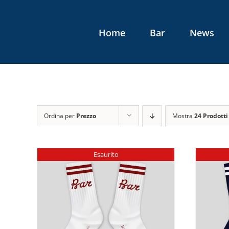
Salta
al
Home
Bar
News
contenuto
Ordina per
Prezzo
Mostra
24 Prodotti
Esaurito