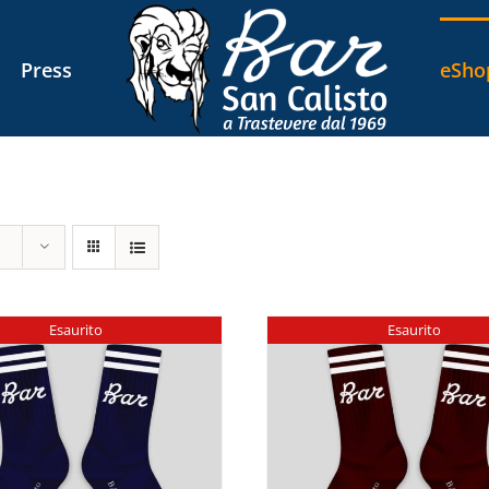
Press
eSho
Esaurito
Esaurito