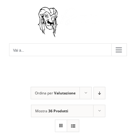
Salta
al
contenuto
Vai a...
Ordina per
Valutazione
Mostra
36 Prodotti