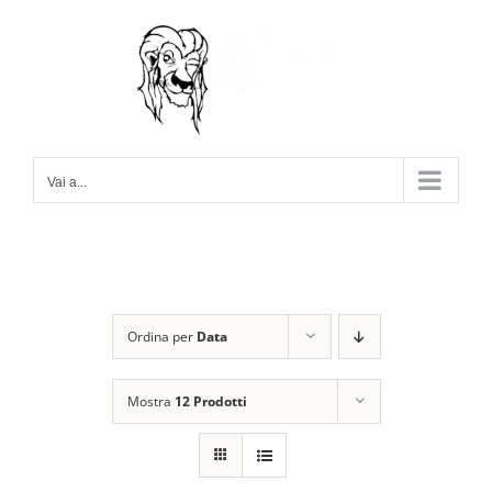
Salta
al
contenuto
Vai a...
Ordina per
Data
Mostra
12 Prodotti