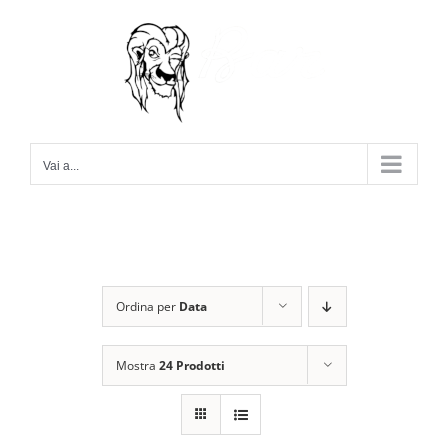
Salta
al
contenuto
Vai a...
Ordina per
Data
Mostra
24 Prodotti