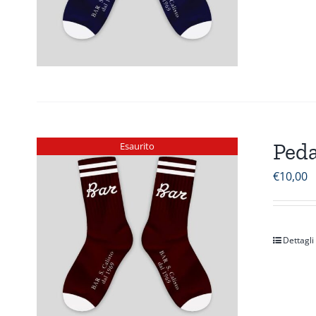
Peda
Esaurito
€
10,00
Dettagli