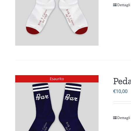
Dettagli
Peda
Esaurito
€
10,00
Dettagli