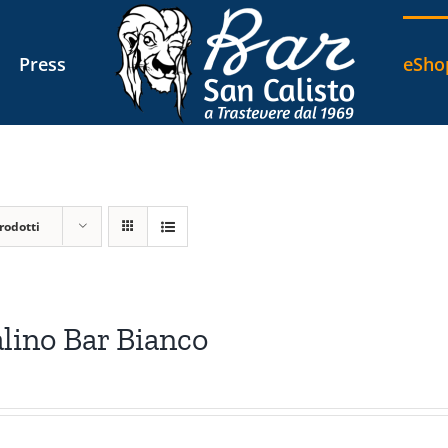
Press
eSho
rodotti
lino Bar Bianco