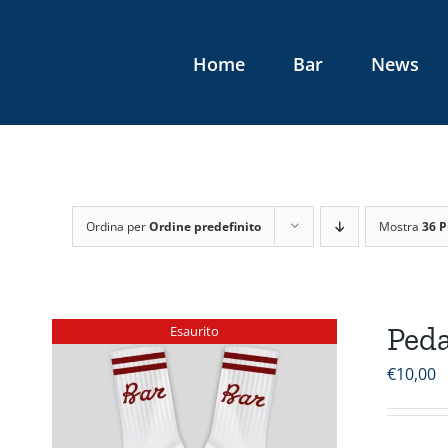
Salta
al
Home
Bar
News
contenuto
Ordina per
Ordine predefinito
Mostra
36 P
Peda
Esaurito
€
10,00