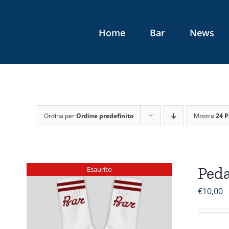
Salta
al
Home
Bar
News
contenuto
Ordina per
Ordine predefinito
Mostra
24 P
Peda
Esaurito
€
10,00