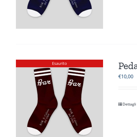
Peda
Esaurito
€
10,00
Dettagli