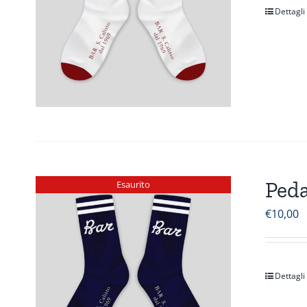
Dettagli
Peda
Esaurito
€
10,00
Dettagli