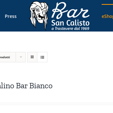
Press
eSho
rodotti
lino Bar Bianco