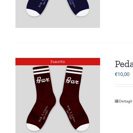
Peda
Esaurito
€
10,00
Dettagli