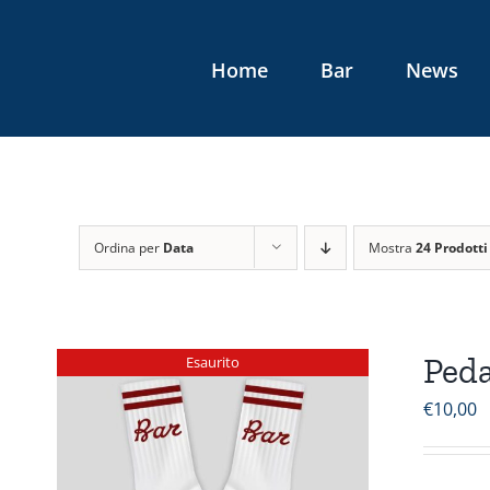
Salta
al
Home
Bar
News
contenuto
Ordina per
Data
Mostra
24 Prodotti
Peda
Esaurito
€
10,00