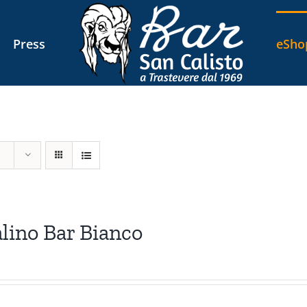
Press
eSho
lino Bar Bianco