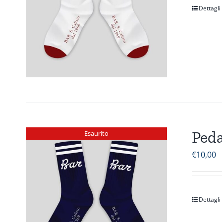
Dettagli
Peda
Esaurito
€
10,00
Dettagli