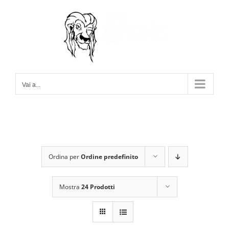
Salta
al
contenuto
Vai a...
Ordina per
Ordine predefinito
Mostra
24 Prodotti