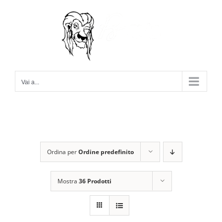
Salta
al
contenuto
Vai a...
Ordina per
Ordine predefinito
Mostra
36 Prodotti