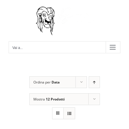
Salta
al
contenuto
Vai a...
Ordina per
Data
Mostra
12 Prodotti