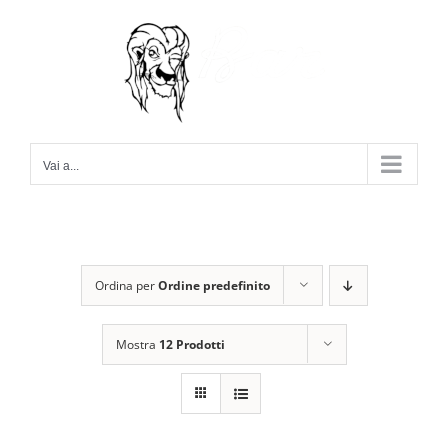
Salta
al
contenuto
Vai a...
Ordina per
Ordine predefinito
Mostra
12 Prodotti