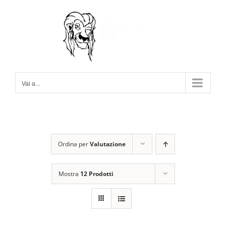
Salta
al
contenuto
Vai a...
Ordina per
Valutazione
Mostra
12 Prodotti